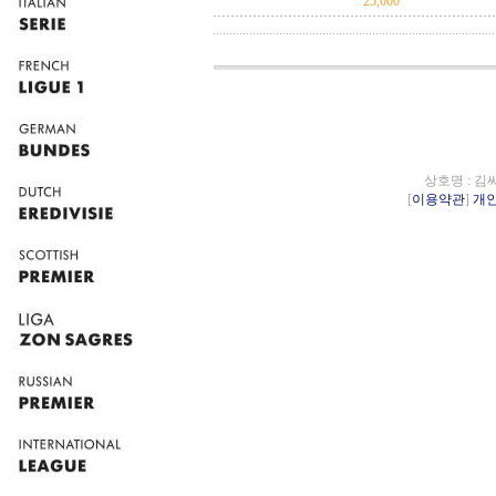
25,000
상호명 : 김
[
이용약관
]
개