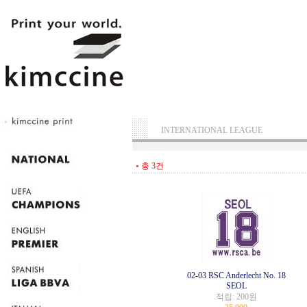
INTERNATIONAL LEAGUE
총 3건
02-03 RSC Anderlecht No. 18
SEOL
적립:
200원