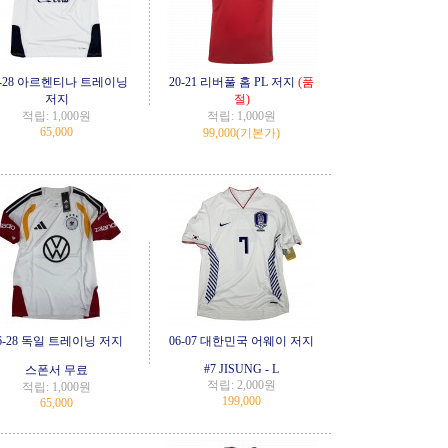
6-28 아르헨티나 트레이닝
20-21 리버풀 홈 PL 저지
(품
저지
절)
적립:
1,000원
적립:
1,000원
65,000
99,000
(기본가)
6-28 독일 트레이닝 저지
06-07 대한민국 어웨이 저지
#7 JISUNG - L
스폰서 무료
적립:
2,000원
적립:
1,000원
199,000
65,000