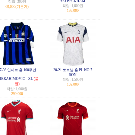
#23 BECKHAM
적립:
300원
적립:
1,000원
69,000
(기본가)
199,000
07-08 인테르 홈 100주년
20-21 토트넘 홈 PL NO.7
SON
 IBRAHIMOVIC - XL
(품
적립:
1,500원
절)
169,000
적립:
1,000원
299,000