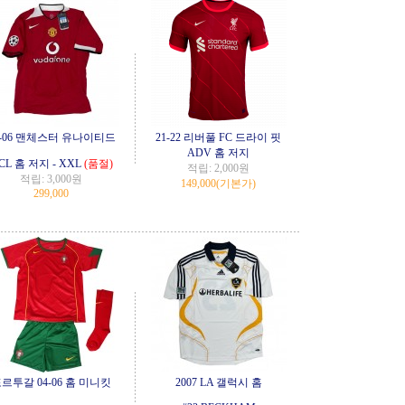
4-06 맨체스터 유나이티드
21-22 리버풀 FC 드라이 핏
ADV 홈 저지
CL 홈 저지 - XXL
(품절)
적립:
2,000원
적립:
3,000원
149,000
(기본가)
299,000
르투갈 04-06 홈 미니킷
2007 LA 갤럭시 홈