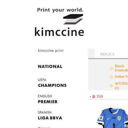
REPLICA
Dutch
Eredividi
Italian S
보이즈
(1)
총 35건