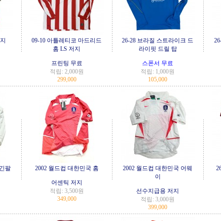
저지
09-10 아틀레티코 마드리드
26-28 브라질 스트라이크 드
2
홈 LS 저지
라이핏 드릴 탑
프린팅 무료
스폰서 무료
적립:
2,000원
적립:
1,000원
299,000
105,000
이긴팔
2002 월드컵 대한민국 홈
2002 월드컵 대한민국 어웨
2
이
어센틱 저지
적립:
3,500원
선수지급용 저지
349,000
적립:
3,000원
399,000