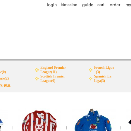
England Premier
French Ligue
e(0)
League(11)
1(3)
Scottish Premier
Spanish La
erie(2)
League(0)
Liga(3)
&인펀트