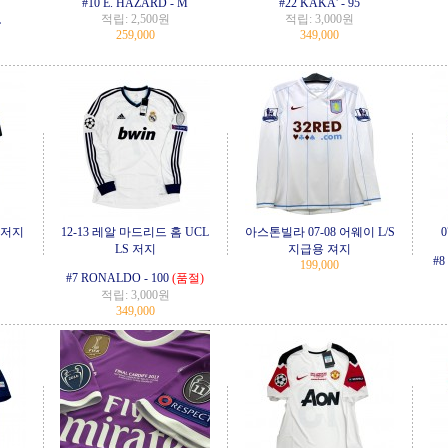
#10 E. HAZARD - M
#22 KAKA' - 95
적립:
2,500원
적립:
3,000원
L
259,000
349,000
N 저지
12-13 레알 마드리드 홈 UCL
아스톤빌라 07-08 어웨이 L/S
LS 저지
지급용 져지
#8
199,000
#7 RONALDO - 100
(품절)
적립:
3,000원
349,000