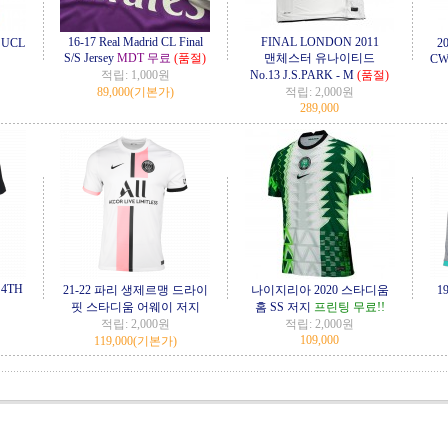
16-17 Real Madrid CL Final
FINAL LONDON 2011
 UCL
2
S/S Jersey
MDT 무료
(품절)
맨체스터 유나이티드
CW
적립:
1,000원
No.13 J.S.PARK - M
(품절)
89,000
(기본가)
적립:
2,000원
289,000
 4TH
21-22 파리 생제르맹 드라이
나이지리아 2020 스타디움
1
핏 스타디움 어웨이 저지
홈 SS 저지
프린팅 무료!!
적립:
2,000원
적립:
2,000원
109,000
119,000
(기본가)