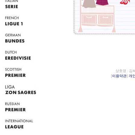
상호명 : 김
[
이용약관
]
개